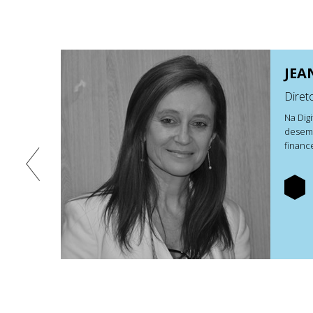
JEA
Diret
Na Dig
desemp
financ