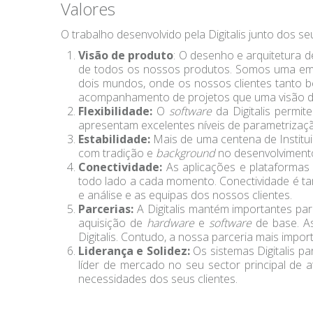
Valores
O trabalho desenvolvido pela Digitalis junto dos se
Visão de produto
: O desenho e arquitetura 
de todos os nossos produtos. Somos uma empr
dois mundos, onde os nossos clientes tanto 
acompanhamento de projetos que uma visão de
Flexibilidade:
O
software
da Digitalis permi
apresentam excelentes níveis de parametrizaç
Estabilidade:
Mais de uma centena de Institui
com tradição e
background
no desenvolvimento
Conectividade:
As aplicações e plataformas 
todo lado a cada momento. Conectividade é ta
e análise e as equipas dos nossos clientes.
Parcerias:
A Digitalis mantém importantes pa
aquisição de
hardware
e
software
de base. As
Digitalis. Contudo, a nossa parceria mais impo
Liderança e Solidez:
Os sistemas Digitalis p
líder de mercado no seu sector principal de
necessidades dos seus clientes.