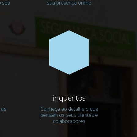
o seu
sua presença online
inquéritos
 de
Conheça ao detalhe o que
pensam os seus clientes e
colaboradores