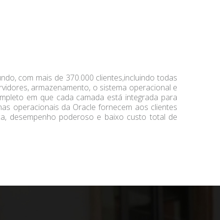
do, com mais de 370.000 clientes,incluindo todas
rvidores, armazenamento, o sistema operacional e
completo em que cada camada está integrada para
mas operacionais da Oracle fornecem aos clientes
ética, desempenho poderoso e baixo custo total de