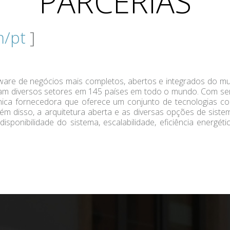
PARCERIAS
m/pt
]
ware de negócios mais completos, abertos e integrados do mun
tam diversos setores em 145 países em todo o mundo. Com se
a única fornecedora que oferece um conjunto de tecnologias 
ém disso, a arquitetura aberta e as diversas opções de siste
isponibilidade do sistema, escalabilidade, eficiência energ