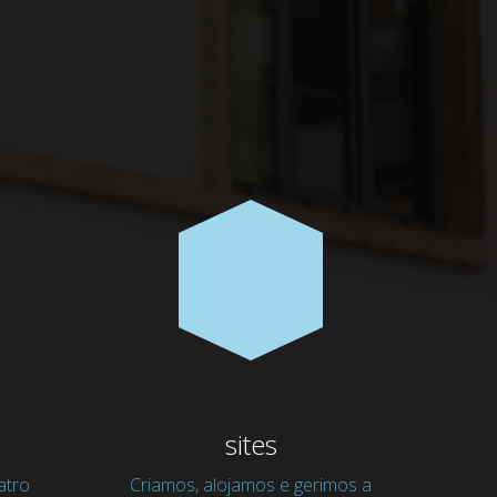
sites
atro
Criamos, alojamos e gerimos a