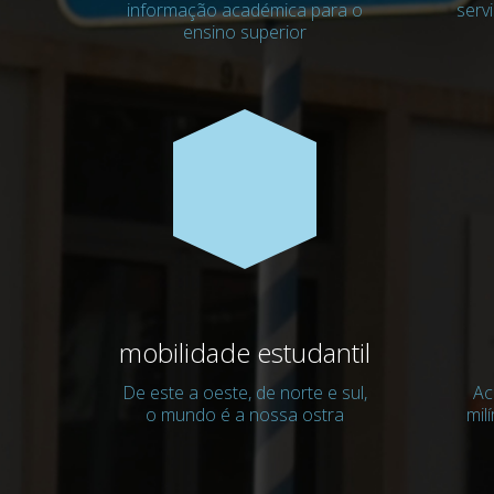
informação académica para o
serv
ensino superior
mobilidade estudantil
De este a oeste, de norte e sul,
Ac
o mundo é a nossa ostra
mil