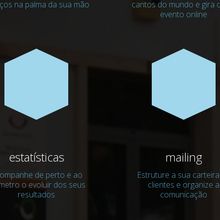
iços na palma da sua mão
cantos do mundo e gira 
evento online
estatísticas
mailing
ompanhe de perto e ao
Estruture a sua carteira
ímetro o evoluir dos seus
clientes e organize a
resultados
comunicação