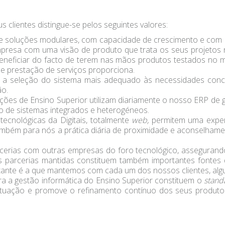
us clientes distingue-se pelos seguintes valores:
de soluções modulares, com capacidade de crescimento e com e
esa com uma visão de produto que trata os seus projetos n
beneficiar do facto de terem nas mãos produtos testados n
 prestação de serviços proporciona.
te a seleção do sistema mais adequado às necessidades conc
ão.
ções de Ensino Superior utilizam diariamente o nosso ERP de g
 de sistemas integrados e heterogéneos.
tecnológicas da Digitais, totalmente
web,
permitem uma experiê
mbém para nós a prática diária de proximidade e aconselhame
rcerias com outras empresas do foro tecnológico, assegurand
 parcerias mantidas constituem também importantes fontes
rtante é a que mantemos com cada um dos nossos clientes, algun
ara a gestão informática do Ensino Superior constituem o
stand
 atuação e promove o refinamento contínuo dos seus produtos